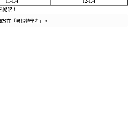
11-1月
12-1月
名期限！
標放在「暑假轉學考」。