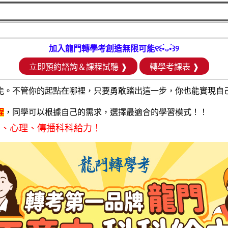
加入龍門轉學考創造無限可能୧꒰•̀ᴗ•́꒱୨
立即預約諮詢＆課程試聽 ❱
轉學考課表 ❱
能。不管你的起點在哪裡，只要勇敢踏出這一步，你也能實現自
程
，同學可以根據自己的需求，選擇最適合的學習模式！！
商、心理、傳播科科給力！