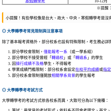
寒假轉學考
10-12月
※提醒
小提醒！有些學校像是台大、政大、中央，寒假轉學考是沒
◎ 大學轉學考常見限制與注意事項
除了基本報考資格外，部分校系也設有特殊限制，考生務必詳
部分學校會限制，
僅能報考一系
（或一學系組）
部分學校不接受曾經「
轉過校
」或「
轉過系
」的學生
因
操行成績不及格
學生，不得報考
學業成績門檻限制：部分校系會設定
在校平均成績
或
指定
部分校系會限制僅開放
相關學系背景
的學生報考
◎ 大學轉學考考試方式
大學轉學考的考試方式依各校系而異，大致可分為以下幾種：
筆試：最常見的考試形式，依科系不同會考國文、英文、